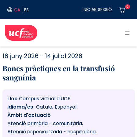
Vés al contingut
User acco
0
INICIAR SESSIÓ
CA
ES
16 juny 2026
14 juliol 2026
Bones pràctiques en la transfusió
sanguínia
Lloc
Campus virtual d'UCF
Idioma/es
Català
Espanyol
Àmbit d'actuació
Atenció primària - comunitària
Atenció especialitzada - hospitalària