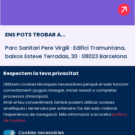
ENS POTS TROBAR A...
Parc Sanitari Pere Virgili · Edifici Tramuntana,
baixos Esteve Terradas, 30 · 08023 Barcelona
Respectem la teva privacitat
932 594 381
Utilitzem cookies tècniques necessàries perquè el web funcioni
Preguntes freqüents
correctament i puguis navegar, iniciar sessió o completar
processos d’inscripció.
Amb el teu consentiment, també podem utilitzar cookies
Envia'ns el teu missatge
analítiques i de tercers per entendre l’ús del web i millorar
l’experiència de navegació. Més informació a la nostra
política
de cookies
.
Cookies necessàries