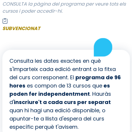
CONSULTA la pàgina del programa per veure tots els
cursos i poder accedir-hi.
SUBVENCIONAT
Consulta les dates exactes en què
s'imparteix cada edició entrant a la fitxa
del curs corresponent. El
programa de 96
hores
es compon de 13 cursos que
es
poden fer independentment
. Hauràs
d'
inscriure't a cada curs per separat
quan hi hagi una edició disponible, o
apuntar-te a llista d'espera del curs
específic perquè t'avisem.