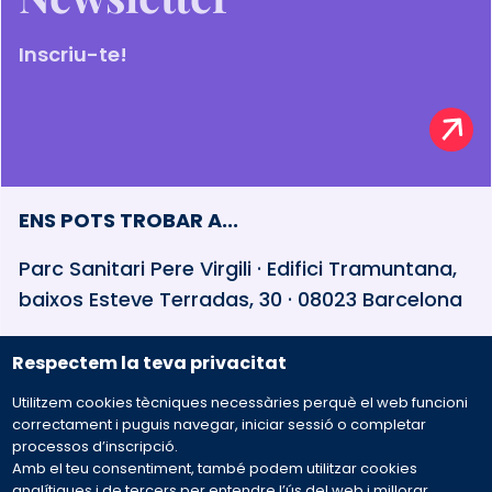
Inscriu-te!
ENS POTS TROBAR A...
Parc Sanitari Pere Virgili · Edifici Tramuntana,
baixos Esteve Terradas, 30 · 08023 Barcelona
Respectem la teva privacitat
932 594 381
Utilitzem cookies tècniques necessàries perquè el web funcioni
Preguntes freqüents
correctament i puguis navegar, iniciar sessió o completar
processos d’inscripció.
Amb el teu consentiment, també podem utilitzar cookies
Envia'ns el teu missatge
analítiques i de tercers per entendre l’ús del web i millorar