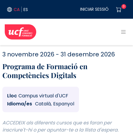
Vés al contingut
User acco
0
INICIAR SESSIÓ
CA
ES
3 novembre 2026
31 desembre 2026
Programa de Formació en
Competències Digitals
Lloc
Campus virtual d'UCF
Idioma/es
Català
Espanyol
ACCEDEIX als diferents cursos que es faran per
inscriure't-hi o per apuntar-te a la llista d'espera.