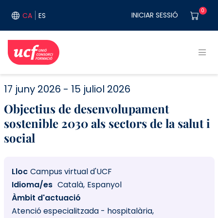
Vés al contingut
User acco
0
INICIAR SESSIÓ
CA
ES
17 juny 2026
15 juliol 2026
Objectius de desenvolupament
sostenible 2030 als sectors de la salut i
social
Lloc
Campus virtual d'UCF
Idioma/es
Català
Espanyol
Àmbit d'actuació
Atenció especialitzada - hospitalària