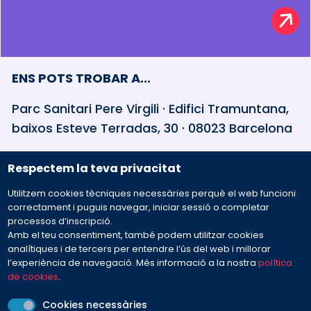
ENS POTS TROBAR A...
Parc Sanitari Pere Virgili · Edifici Tramuntana,
baixos Esteve Terradas, 30 · 08023 Barcelona
Respectem la teva privacitat
932 594 381
Utilitzem cookies tècniques necessàries perquè el web funcioni
Preguntes freqüents
correctament i puguis navegar, iniciar sessió o completar
processos d’inscripció.
Amb el teu consentiment, també podem utilitzar cookies
Envia'ns el teu missatge
analítiques i de tercers per entendre l’ús del web i millorar
l’experiència de navegació. Més informació a la nostra
política
de cookies
.
Cookies necessàries