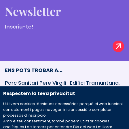
Newsletter
Inscriu-te!
ENS POTS TROBAR A...
Parc Sanitari Pere Virgili · Edifici Tramuntana,
baixos Esteve Terradas, 30 · 08023 Barcelona
Respectem la teva privacitat
Utilitzem cookies tècniques necessàries perquè el web funcioni
932 594 381
correctament i puguis navegar, iniciar sessió o completar
processos d’inscripció.
Amb el teu consentiment, també podem utilitzar cookies
Preguntes freqüents
analítiques i de tercers per entendre l’ús del web i millorar