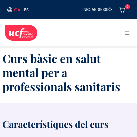
Vés al contingut
User acco
0
INICIAR SESSIÓ
CA
ES
Curs bàsic en salut
mental per a
professionals sanitaris
Característiques del curs