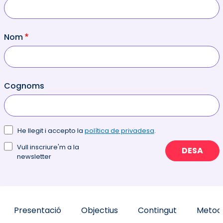
Nom
Cognoms
He llegit i accepto la
política de privadesa
.
Vull inscriure'm a la
DESA
newsletter
Presentació
Objectius
Contingut
Metodo