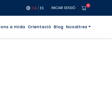
User acco
0
INICIAR SESSIÓ
CA
ES
ó principal
ions a mida
Orientació
Blog
Nosaltres