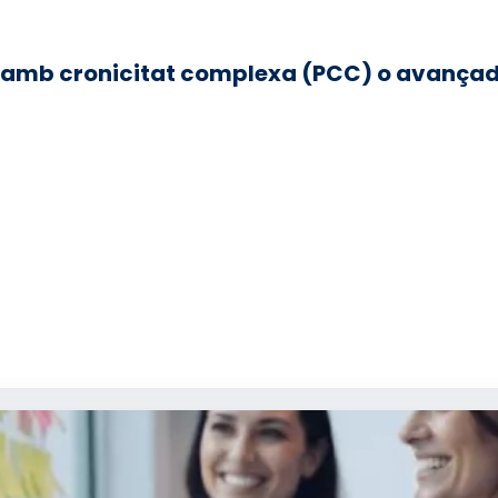
ls, amb cronicitat complexa (PCC) o avança
ONES FRÀGILS, AMB CRONICITAT COMPLEX