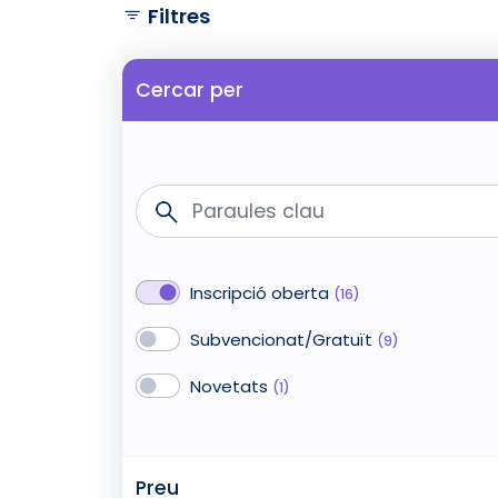
Filtres
Cercar per
Paraules clau
Estat de la inscripció
Inscripció oberta
(16)
Mode de pagament
Subvencionat/Gratuït
(9)
Novetats
Novetats
(1)
Preu