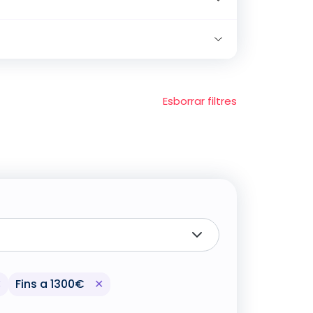
Esborrar filtres
ncials' del llistat actual de filtres
Eliminar el filtre 'Altres professionals assistencials' d
Eliminar el filtre 'Fins a 1300€' del ll
✕
Fins a 1300€
✕