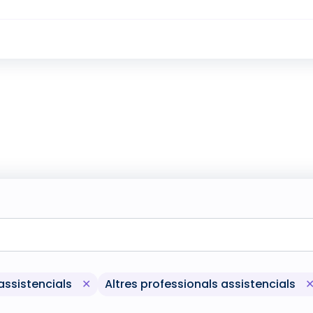
 'Inscripció oberta' del llistat actual de filtres
Eliminar el filtre 'Professionals assiste
assistencials
✕
Altres professionals assistencials