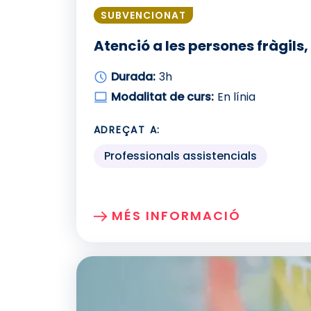
SUBVENCIONAT
Atenció a les persones fràgi
Durada:
3h
Modalitat de curs:
En línia
ADREÇAT A:
Professionals assistencials
MÉS INFORMACIÓ
SOBRE: ATENCIÓ A LES PERS