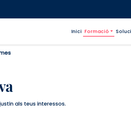
Navegaci
Inici
Formació
Soluc
ames
va
ustin als teus interessos.