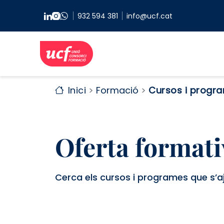
Vés al contingut
932 594 381
info@ucf.cat
Inici
Formació
Cursos i progr
Oferta formati
Cerca els cursos i programes que s’aj