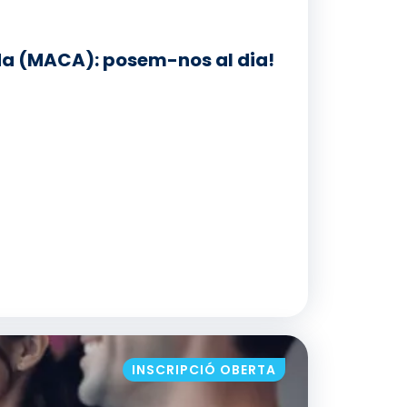
da (MACA): posem-nos al dia!
A (PCC) O AVANÇADA (MACA): POSEM-NOS
INSCRIPCIÓ OBERTA