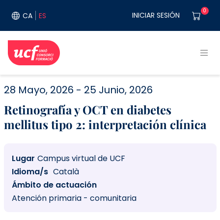
Pasar al contenido principal
User acco
0
INICIAR SESIÓN
CA
ES
28 Mayo, 2026
25 Junio, 2026
Retinografía y OCT en diabetes
mellitus tipo 2: interpretación clínica
Lugar
Campus virtual de UCF
Idioma/s
Català
Ámbito de actuación
Atención primaria - comunitaria