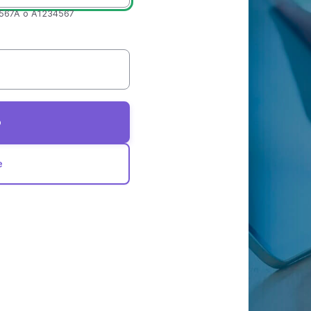
567A
o
A1234567
e