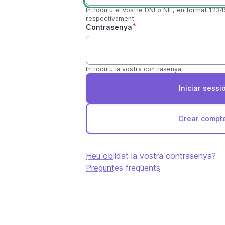
Introduïu el vostre DNI o NIE, en format
1234
respectivament.
Contrasenya
Introduïu la vostra contrasenya.
Crear compt
Heu oblidat la vostra contrasenya?
Preguntes freqüents