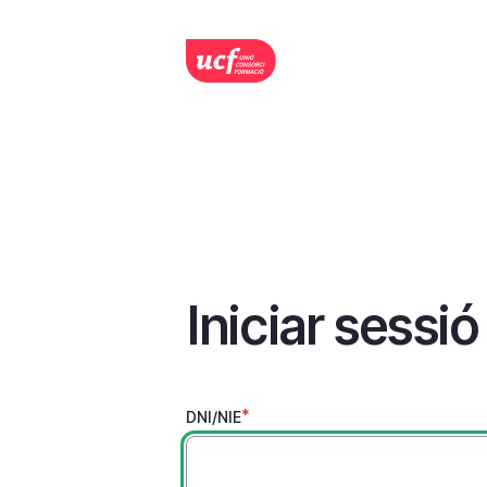
Vés
al
contingut
Iniciar sessió
DNI/NIE