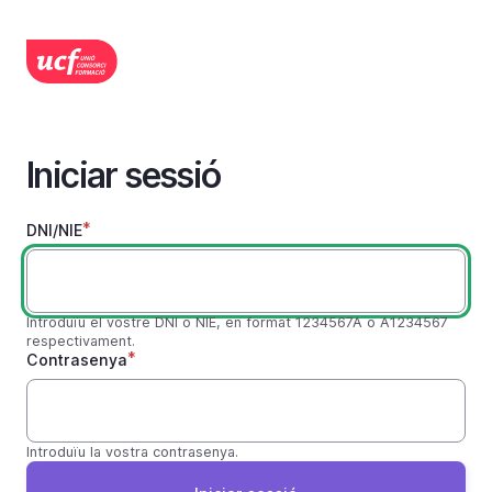
Vés
al
contingut
Iniciar sessió
DNI/NIE
Introduïu el vostre DNI o NIE, en format
1234567A
o
A1234567
respectivament.
Contrasenya
Introduïu la vostra contrasenya.