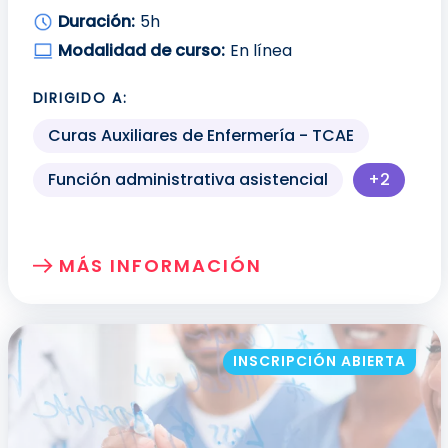
Duración:
5h
Modalidad de curso:
En línea
DIRIGIDO A:
Curas Auxiliares de Enfermería - TCAE
Función administrativa asistencial
+2
Más perf
MÁS INFORMACIÓN
SOBRE: CONCEPTOS BÁSICOS SOBRE LA
INSCRIPCIÓN ABIERTA