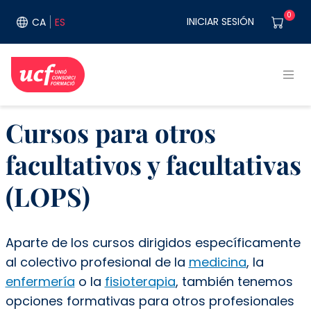
Pasar al contenido principal
User acco
0
INICIAR SESIÓN
CA
ES
Cursos para otros
facultativos y facultativas
(LOPS)
Aparte de los cursos dirigidos específicamente
al colectivo profesional de la
medicina
, la
enfermería
o la
fisioterapia
, también tenemos
opciones formativas para otros profesionales