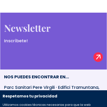
Newsletter
Inscríbete!
NOS PUEDES ENCONTRAR EN...
Parc Sanitari Pere Virgili · Edifici Tramuntana,
baixos Esteve Terradas, 30 · 08023 Barcelona
Respetamos tu privacidad
Utilizamos cookies técnicas necesarias para que la web