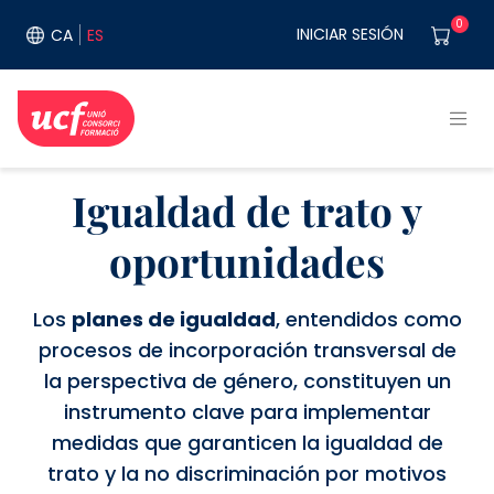
Pasar al contenido principal
User acco
0
INICIAR SESIÓN
CA
ES
Igualdad de trato y
oportunidades
Los
planes de igualdad
, entendidos como
procesos de incorporación transversal de
la perspectiva de género, constituyen un
instrumento clave para implementar
medidas que garanticen la igualdad de
trato y la no discriminación por motivos