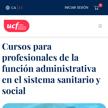
Pasar al contenido principal
User acco
0
INICIAR SESIÓN
CA
ES
Cursos para
profesionales de la
función administrativa
en el sistema sanitario y
social