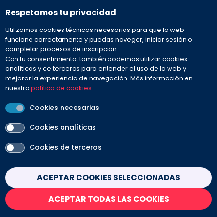
Respetamos tu privacidad
Utilizamos cookies técnicas necesarias para que la web
funcione correctamente y puedas navegar, iniciar sesión o
completar procesos de inscripción.
Con tu consentimiento, también podemos utilizar cookies
analíticas y de terceros para entender el uso de la web y
mejorar la experiencia de navegación. Más información en
nuestra
política de cookies
.
Cookies necesarias
Cookies analíticas
Cookies de terceros
GRATUITA
Programación por motivos del
Withdraw consent
ACEPTAR COOKIES SELECCIONADAS
historial electrónico de salud (HES)
ACEPTAR TODAS LAS COOKIES
Duración:
3h