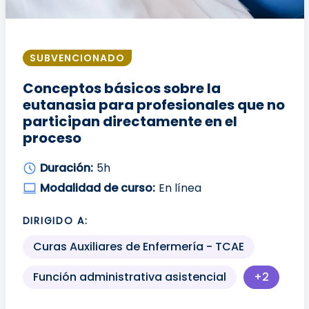
SUBVENCIONADO
Conceptos básicos sobre la
eutanasia para profesionales que no
participan directamente en el
proceso
Duración:
5h
Modalidad de curso:
En línea
DIRIGIDO A:
Curas Auxiliares de Enfermería - TCAE
Función administrativa asistencial
+2
Más perf