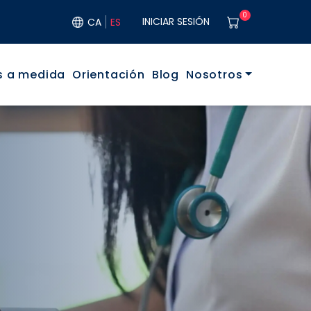
User acco
0
INICIAR SESIÓN
CA
ES
rincipal
s a medida
Orientación
Blog
Nosotros