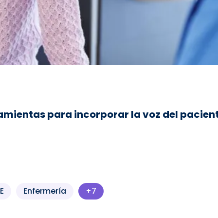
amientas para incorporar la voz del paciente
E
Enfermería
+7
Más perfiles profesionales disp