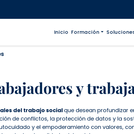
Navegació p
Inicio
Formación
Solucione
es
abajadores y trabaj
les del trabajo social
que desean profundizar e
ución de conflictos, la protección de datos y la so
utocuidado y el empoderamiento con valores, con