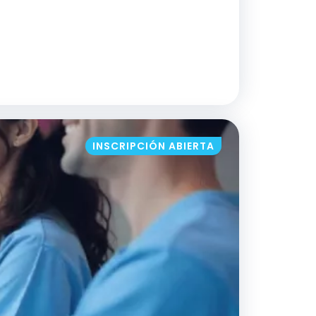
LEJA (PCC) O AVANZADA (MACA): ¡PONGÁ
INSCRIPCIÓN ABIERTA