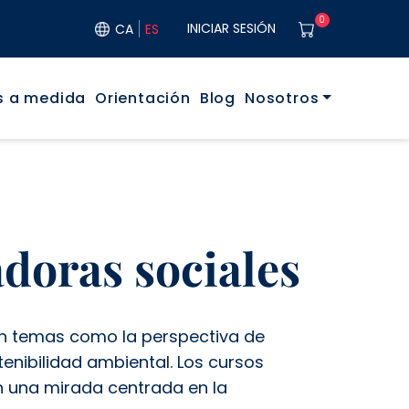
User acco
0
INICIAR SESIÓN
CA
ES
rincipal
s a medida
Orientación
Blog
Nosotros
adoras sociales
n temas como la perspectiva de
stenibilidad ambiental. Los cursos
 una mirada centrada en la