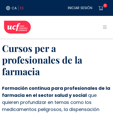
Pasar al contenido principal
User acco
0
INICIAR SESIÓN
CA
ES
Cursos per a
profesionales de la
farmacia
Formación continua para profesionales de la
farmacia en el sector salud y social
que
quieren profundizar en temas como los
medicamentos peligrosos, la dispensación