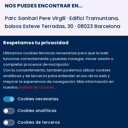
NOS PUEDES ENCONTRAR EN...
Parc Sanitari Pere Virgili · Edifici Tramuntana,
baixos Esteve Terradas, 30 · 08023 Barcelona
Respetamos tu privacidad
932 594 381
Utilizamos cookies técnicas necesarias para que la web
Preguntas frecuentes
funcione correctamente y puedas navegar, iniciar sesión o
completar procesos de inscripción.
Con tu consentimiento, también podemos utilizar cookies
Envíanos tu mensaje
analíticas y de terceros para entender el uso de la web y
mejorar la experiencia de navegación. Más información en
nuestra
política de cookies
.
Cookies necesarias
Cookies analíticas
PEU
Cookies de terceros
Aviso legal
Contacto
Política de cookies