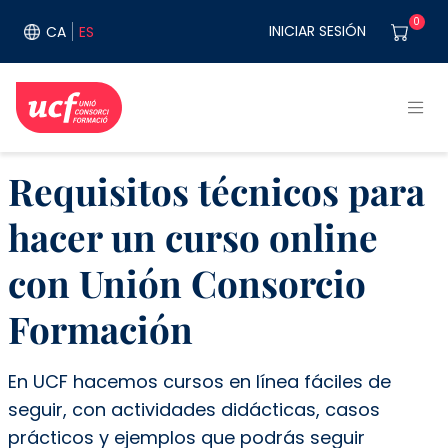
Pasar al contenido principal
User acco
0
INICIAR SESIÓN
CA
ES
Requisitos técnicos para
hacer un curso online
con Unión Consorcio
Formación
En UCF hacemos cursos en línea fáciles de
seguir, con actividades didácticas, casos
prácticos y ejemplos que podrás seguir