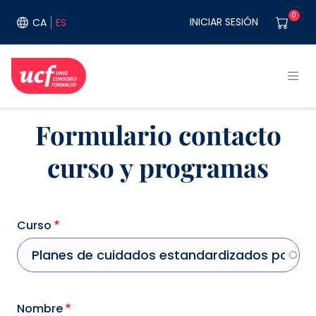
Pasar al contenido principal
User acco
0
INICIAR SESIÓN
CA
ES
Formulario contacto
curso y programas
Curso
Nombre