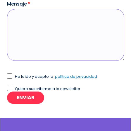
Mensaje
Acepto los términos y condiciones de uso
He leído y acepto la
política de privacidad
Quiero suscribirme a la newsletter
ENVIAR