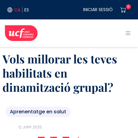
Vés al contingut
User acco
0
INICIAR SESSIÓ
CA
ES
Vols millorar les teves
habilitats en
dinamització grupal?
Aprenentatge en salut
12 JUNY 2025