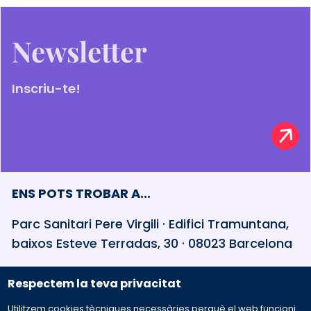
Newsletter
Inscriu-te!
ENS POTS TROBAR A...
Parc Sanitari Pere Virgili · Edifici Tramuntana,
baixos Esteve Terradas, 30 · 08023 Barcelona
932 594 381
Respectem la teva privacitat
Utilitzem cookies tècniques necessàries perquè el web funcioni