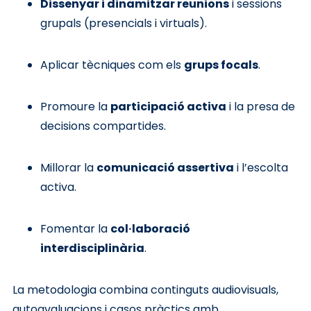
Dissenyar i dinamitzar reunions
i sessions
grupals (presencials i virtuals).
Aplicar tècniques com els
grups focals
.
Promoure la
participació activa
i la presa de
decisions compartides.
Millorar la
comunicació assertiva
i l’escolta
activa.
Fomentar la
col·laboració
interdisciplinària
.
La metodologia combina continguts audiovisuals,
autoavaluacions i casos pràctics amb