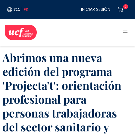
Pasar al contenido principal
User acco
0
INICIAR SESIÓN
CA
ES
Abrimos una nueva
edición del programa
'Projecta't': orientación
profesional para
personas trabajadoras
del sector sanitario y