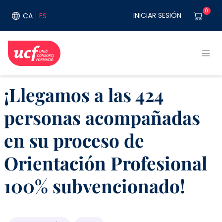
Pasar al contenido principal
User acco
0
INICIAR SESIÓN
CA
ES
¡Llegamos a las 424
personas acompañadas
en su proceso de
Orientación Profesional
100% subvencionado!