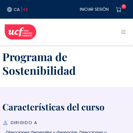
Pasar al contenido principal
User acco
0
INICIAR SESIÓN
CA
ES
Programa de
Sostenibilidad
Características del curso
DIRIGIDO A
Direcciones Generales y Gerencias. Direcciones y