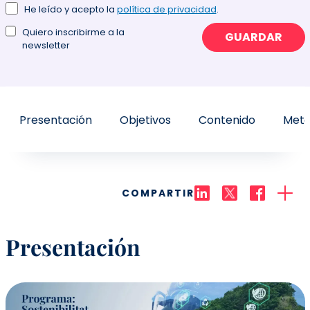
He leído y acepto la
política de privacidad
.
Quiero inscribirme a la
GUARDAR
newsletter
Presentación
Objetivos
Contenido
Meto
COMPARTIR
Presentación