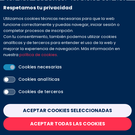
Social. La dimensión social.
Respetamos tu privacidad
Utilizamos cookies técnicas necesarias para que la web
funcione correctamente y puedas navegar, iniciar sesión o
completar procesos de inscripción.
Con tu consentimiento, también podemos utilizar cookies
analíticas y de terceros para entender el uso de la web y
mejorar la experiencia de navegación. Más información en
nuestra
política de cookies
.
Cookies necesarias
Cookies analíticas
Cookies de terceros
Conjuntamente con expertos del sector salud y
Withdraw consent
ACEPTAR COOKIES SELECCIONADAS
social, esta sesión será dirigida por
Carla
Romeu
, experta en el impacto social y
ACEPTAR TODAS LAS COOKIES
profesora de EADA que trabaja para crear un