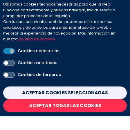
Utilizamos cookies técnicas necesarias para que la web
932 594 381
funcione correctamente y puedas navegar, iniciar sesión o
completar procesos de inscripción.
Con tu consentimiento, también podemos utilizar cookies
Preguntas frecuentes
analíticas y de terceros para entender el uso de la web y
mejorar la experiencia de navegación. Más información en
nuestra
política de cookies
.
Envíanos tu mensaje
Cookies necesarias
Cookies analíticas
Cookies de terceros
PEU
Aviso legal
Contacto
Política de cookies
Withdraw consent
ACEPTAR COOKIES SELECCIONADAS
Política de privacidad
Condiciones de venta
ACEPTAR TODAS LAS COOKIES
SÍGUENOS