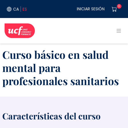
Pasar al contenido principal
User acco
0
INICIAR SESIÓN
CA
ES
Curso básico en salud
mental para
profesionales sanitarios
Características del curso