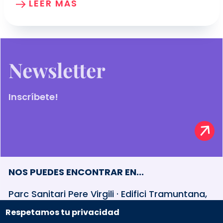
LEER MÁS
Newsletter
Inscríbete!
NOS PUEDES ENCONTRAR EN...
Parc Sanitari Pere Virgili · Edifici Tramuntana,
baixos Esteve Terradas, 30 · 08023 Barcelona
Respetamos tu privacidad