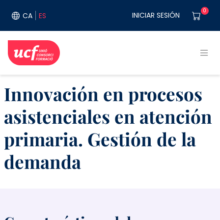
Pasar al contenido principal
User acco
0
INICIAR SESIÓN
CA
ES
Innovación en procesos
asistenciales en atención
primaria. Gestión de la
demanda