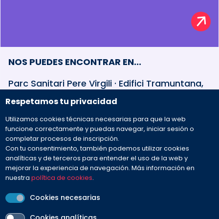
NOS PUEDES ENCONTRAR EN...
Parc Sanitari Pere Virgili · Edifici Tramuntana,
baixos Esteve Terradas, 30 · 08023 Barcelona
Respetamos tu privacidad
Utilizamos cookies técnicas necesarias para que la web
932 594 381
funcione correctamente y puedas navegar, iniciar sesión o
completar procesos de inscripción.
Con tu consentimiento, también podemos utilizar cookies
Preguntas frecuentes
analíticas y de terceros para entender el uso de la web y
mejorar la experiencia de navegación. Más información en
nuestra
política de cookies
.
Envíanos tu mensaje
Cookies necesarias
Cookies analíticas