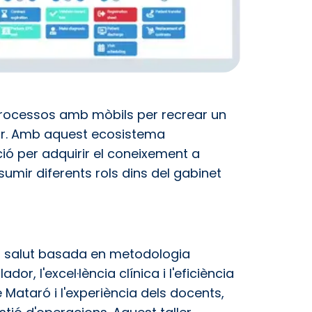
 processos amb mòbils per recrear un
or. Amb aquest ecosistema
ió per adquirir el coneixement a
ssumir diferents rols dins del gabinet
 la salut basada en metodologia
or, l'excel·lència clínica i l'eficiència
 Mataró i l'experiència dels docents,