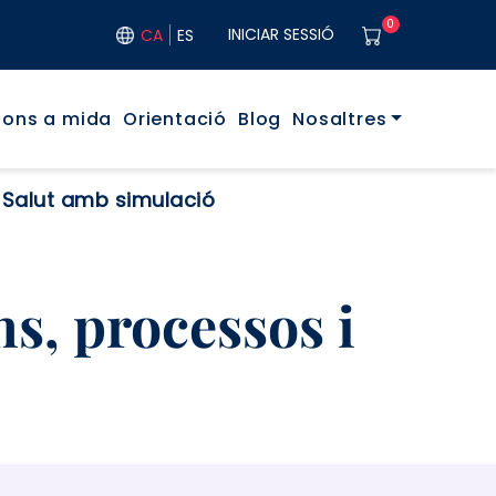
User acco
0
INICIAR SESSIÓ
CA
ES
ó principal
ions a mida
Orientació
Blog
Nosaltres
n Salut amb simulació
ns, processos i