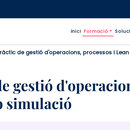
Navegaci
Inici
Formació
Soluc
pràctic de gestió d'operacions, processos i Lea
de gestió d'operacio
 simulació