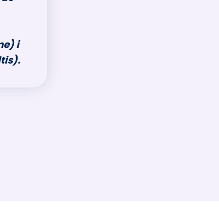
e) i
is).