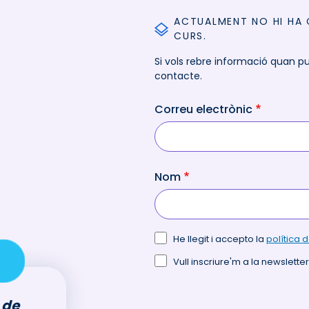
s
ACTUALMENT NO HI HA
CURS.
Si vols rebre informació quan p
contacte.
Correu electrònic
Nom
He llegit i accepto la
política 
Vull inscriure'm a la newsletter
 de