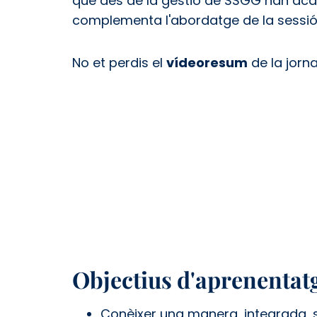
que des de la gestió de SSGG han acaba
complementa l'abordatge de la sessió d
No et perdis el
vídeoresum
de la jorn
Objectius d'aprenentat
Conèixer una manera, integrada, se