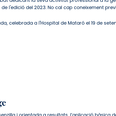
t dedicant la seva activitat professional a la ges
e l'edició del 2023. No cal cap coneixement previ 
ada, celebrada a l'Hospital de Mataró el 19 de sete
ge
nzilla i orientada a resultats, l’aplicació bàsica