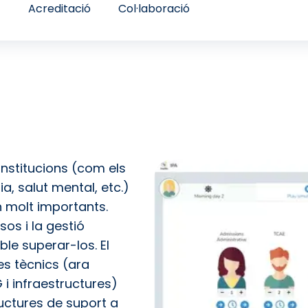
t
Acreditació
Col·laboració
 institucions (com els
ia, salut mental, etc.)
n molt importants.
sos i la gestió
le superar-los. El
es tècnics (ara
i infraestructures)
ructures de suport a