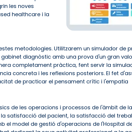
rin les noves
sed healthcare i la
uestes metodologies. Utilitzarem un simulador de
 gabinet diagnòstic amb una prova d'un gran val
era completament pràctica, fent servir la simulac
cia concreta i les reflexions posteriors. El fet d'a
itat de practicar el pensament crític i l'empatia
bàsics de les operacions i processos de l'àmbit de
a satisfacció del pacient, la satisfacció del treballad
b el model de gestió d'operacions de l'Hospital de