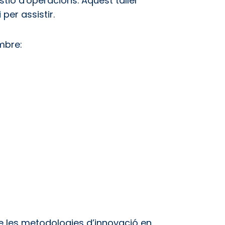
tió d'operacions. Aquest taller
per assistir.
mbre:
 de les metodologies d’innovació en