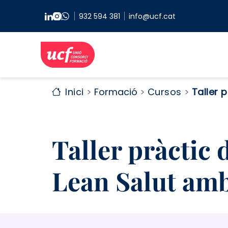
Vés al contingut
932 594 381
info@ucf.cat
Inici
Formació
Cursos
Taller 
Taller pràctic 
Lean Salut amb