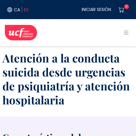
Pasar al contenido principal
User acco
0
INICIAR SESIÓN
CA
ES
Atención a la conducta
suicida desde urgencias
de psiquiatría y atención
hospitalaria