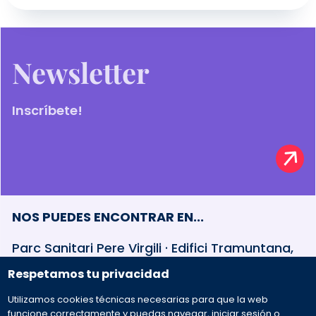
Newsletter
Inscríbete!
NOS PUEDES ENCONTRAR EN...
Parc Sanitari Pere Virgili · Edifici Tramuntana,
baixos Esteve Terradas, 30 · 08023 Barcelona
Respetamos tu privacidad
Utilizamos cookies técnicas necesarias para que la web
932 594 381
funcione correctamente y puedas navegar, iniciar sesión o