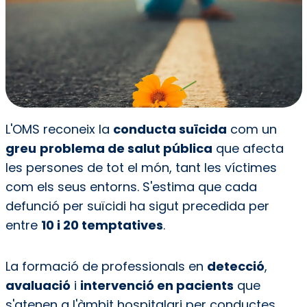
L'OMS reconeix la
conducta suïcida
com un
greu
problema de salut pública
que afecta
les persones de tot el món, tant les víctimes
com els seus entorns. S'estima que cada
defunció per suïcidi ha sigut precedida per
entre
10 i 20 temptatives
.
La formació de professionals en
detecció
,
avaluació
i
intervenció en pacients
que
s'atenen a l'àmbit hospitalari per conductes