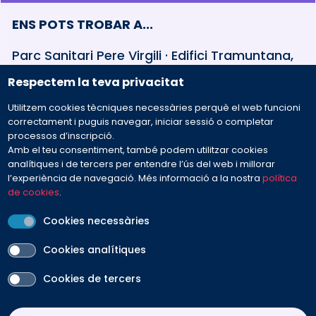
ENS POTS TROBAR A...
Parc Sanitari Pere Virgili · Edifici Tramuntana,
baixos Esteve Terradas, 30 · 08023 Barcelona
Respectem la teva privacitat
Utilitzem cookies tècniques necessàries perquè el web funcioni
932 594 381
correctament i puguis navegar, iniciar sessió o completar
processos d’inscripció.
Amb el teu consentiment, també podem utilitzar cookies
Preguntes freqüents
analítiques i de tercers per entendre l’ús del web i millorar
l’experiència de navegació. Més informació a la nostra
política
de cookies
.
Envia'ns el teu missatge
Cookies necessàries
Cookies analítiques
Cookies de tercers
PEU
Avís legal
Contacte
Política de cookies