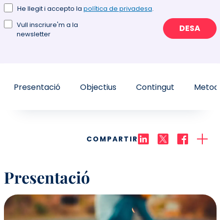
He llegit i accepto la
política de privadesa
.
Vull inscriure'm a la
DESA
newsletter
Presentació
Objectius
Contingut
Metodo
COMPARTIR
Presentació