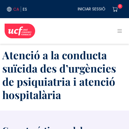
Vés al contingut
User acco
0
INICIAR SESSIÓ
CA
ES
Atenció a la conducta
suïcida des d’urgències
de psiquiatria i atenció
hospitalària