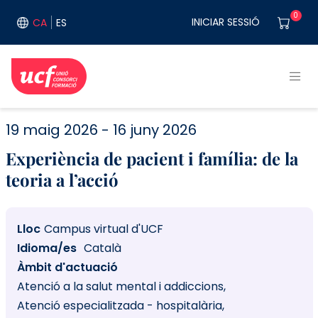
Vés al contingut
User acco
0
INICIAR SESSIÓ
CA
ES
19 maig 2026
16 juny 2026
Experiència de pacient i família: de la
teoria a l’acció
Lloc
Campus virtual d'UCF
Idioma/es
Català
Àmbit d'actuació
Atenció a la salut mental i addiccions
Atenció especialitzada - hospitalària