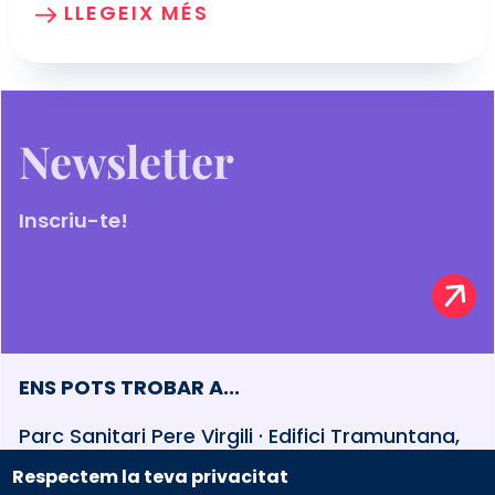
LLEGEIX MÉS
Newsletter
Inscriu-te!
ENS POTS TROBAR A...
Parc Sanitari Pere Virgili · Edifici Tramuntana,
baixos Esteve Terradas, 30 · 08023 Barcelona
Respectem la teva privacitat