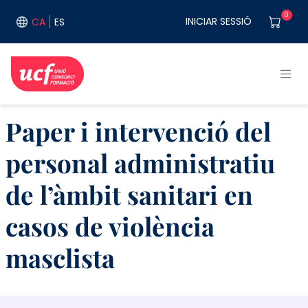
Vés al contingut
User acco
0
INICIAR SESSIÓ
CA
ES
Paper i intervenció del
personal administratiu
de l’àmbit sanitari en
casos de violència
masclista