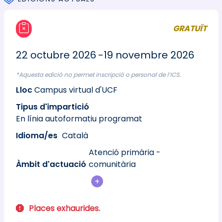
GRATUÏT
22 octubre 2026
19 novembre 2026
*Aquesta edició no permet inscripció o personal de l’ICS.
Lloc
Campus virtual d'UCF
Tipus d'impartició
En línia autoformatiu programat
Idioma/es
Català
Atenció primària -
Àmbit d'actuació
comunitària
+
Places exhaurides.