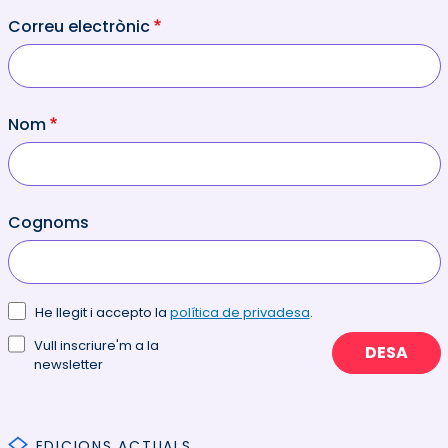
Correu electrònic
Nom
Cognoms
He llegit i accepto la
política de privadesa
.
Vull inscriure'm a la
DESA
newsletter
EDICIONS ACTUALS