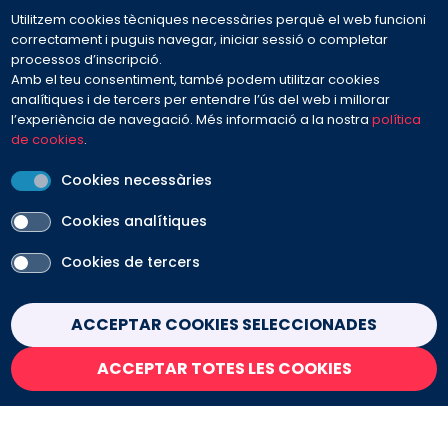
Utilitzem cookies tècniques necessàries perquè el web funcioni
932 594 381
correctament i puguis navegar, iniciar sessió o completar
processos d’inscripció.
Amb el teu consentiment, també podem utilitzar cookies
Preguntes freqüents
analítiques i de tercers per entendre l’ús del web i millorar
l’experiència de navegació. Més informació a la nostra
política
de cookies
.
Envia'ns el teu missatge
Cookies necessàries
Cookies analítiques
Cookies de tercers
PEU
Avís legal
Contacte
Política de cookies
Withdraw consent
ACCEPTAR COOKIES SELECCIONADES
Política de privacitat
Condicions de venda
ACCEPTAR TOTES LES COOKIES
SEGUEIX-NOS