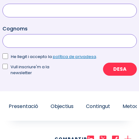
Cognoms
He llegit i accepto la
política de privadesa
.
Vull inscriure'm a la
DESA
newsletter
Presentació
Objectius
Contingut
Metodo
COMPARTIR