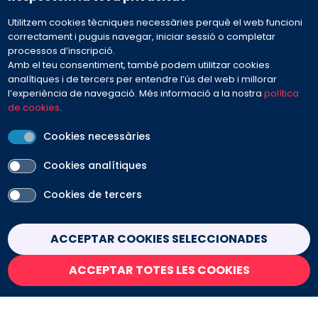
Utilitzem cookies tècniques necessàries perquè el web funcioni
932 594 381
correctament i puguis navegar, iniciar sessió o completar
processos d’inscripció.
Amb el teu consentiment, també podem utilitzar cookies
Preguntes freqüents
analítiques i de tercers per entendre l’ús del web i millorar
l’experiència de navegació. Més informació a la nostra
política
de cookies
.
Envia'ns el teu missatge
Cookies necessàries
Cookies analítiques
Cookies de tercers
PEU
Avís legal
Contacte
Política de cookies
Withdraw consent
ACCEPTAR COOKIES SELECCIONADES
Política de privacitat
Condicions de venda
ACCEPTAR TOTES LES COOKIES
SEGUEIX-NOS