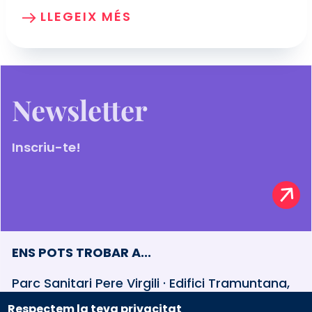
LLEGEIX MÉS
Newsletter
Inscriu-te!
ENS POTS TROBAR A...
Parc Sanitari Pere Virgili · Edifici Tramuntana,
baixos Esteve Terradas, 30 · 08023 Barcelona
Respectem la teva privacitat