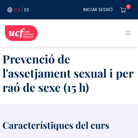
Vés al contingut
User acco
0
INICIAR SESSIÓ
CA
ES
Prevenció de
l'assetjament sexual i per
raó de sexe (15 h)
Característiques del curs