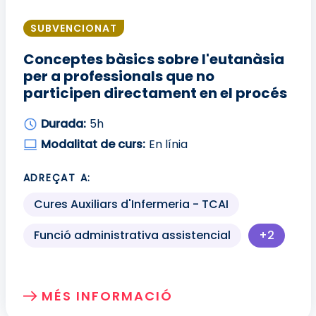
SUBVENCIONAT
Conceptes bàsics sobre l'eutanàsia
per a professionals que no
participen directament en el procés
Durada:
5h
Modalitat de curs:
En línia
ADREÇAT A:
Cures Auxiliars d'Infermeria - TCAI
Funció administrativa assistencial
+2
Més perf
MÉS INFORMACIÓ
SOBRE: CONCEPTES BÀSICS SOBRE L'EU