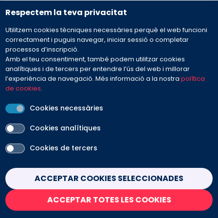
Plans de cures estandarditzats per
Respectem la teva privacitat
motius de consulta aguts - Hospitals
Utilitzem cookies tècniques necessàries perquè el web funcioni
correctament i puguis navegar, iniciar sessió o completar
Durada:
26h
processos d’inscripció.
Modalitat de curs:
En línia
Amb el teu consentiment, també podem utilitzar cookies
analítiques i de tercers per entendre l’ús del web i millorar
l’experiència de navegació. Més informació a la nostra
política
ADREÇAT A:
de cookies
.
Infermeria
Cookies necessàries
Cookies analítiques
MÉS INFORMACIÓ
SOBRE: PLANS DE CURES ESTANDARDIT
Cookies de tercers
Withdraw consent
ACCEPTAR COOKIES SELECCIONADES
INSCRIPCIÓ OBERTA
ACCEPTAR TOTES LES COOKIES