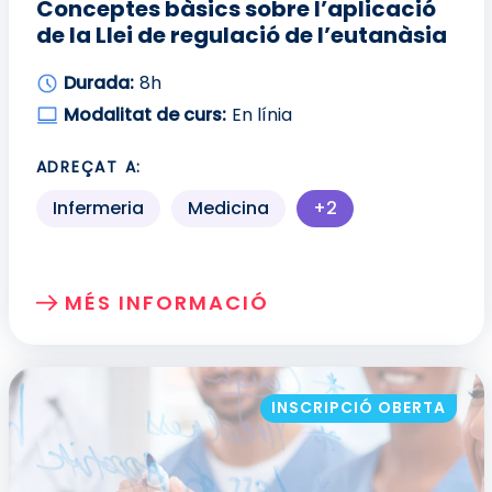
Conceptes bàsics sobre l’aplicació
de la Llei de regulació de l’eutanàsia
Durada:
8h
Modalitat de curs:
En línia
ADREÇAT A:
Infermeria
Medicina
+2
Més perfils profes
MÉS INFORMACIÓ
SOBRE: CONCEPTES BÀSICS SOBRE L’APL
INSCRIPCIÓ OBERTA