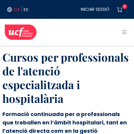
Vés al contingut
User acco
0
INICIAR SESSIÓ
CA
ES
Cursos per professionals
de l'atenció
especialitzada i
hospitalària
Formació continuada per a professionals
que treballen en l’àmbit hospitalari, tant en
l’atenció directa com en la gestió