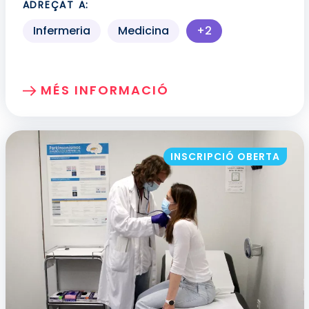
ADREÇAT A:
Infermeria
Medicina
+2
Més perfils profes
MÉS INFORMACIÓ
SOBRE: FONAMENTS METODOLÒGICS PER
INSCRIPCIÓ OBERTA