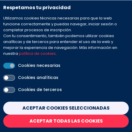
baixos Esteve Terradas, 30 · 08023 Barcelona
Respetamos tu privacidad
Utilizamos cookies técnicas necesarias para que la web
932 594 381
funcione correctamente y puedas navegar, iniciar sesión o
completar procesos de inscripción.
Con tu consentimiento, también podemos utilizar cookies
Preguntas frecuentes
analíticas y de terceros para entender el uso de la web y
mejorar la experiencia de navegación. Más información en
nuestra
política de cookies
.
Envíanos tu mensaje
Cookies necesarias
Cookies analíticas
Cookies de terceros
PEU
Aviso legal
Contacto
Política de cookies
Withdraw consent
ACEPTAR COOKIES SELECCIONADAS
Política de privacidad
Condiciones de venta
ACEPTAR TODAS LAS COOKIES
SÍGUENOS