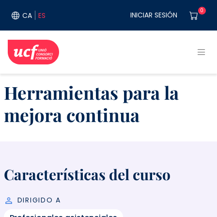
Pasar al contenido principal
User acco
0
INICIAR SESIÓN
CA
ES
Herramientas para la
mejora continua
Características del curso
DIRIGIDO A