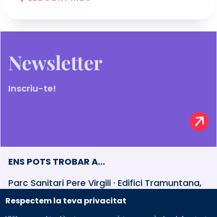
Newsletter
Inscriu-te!
ENS POTS TROBAR A...
Parc Sanitari Pere Virgili · Edifici Tramuntana,
baixos Esteve Terradas, 30 · 08023 Barcelona
Respectem la teva privacitat