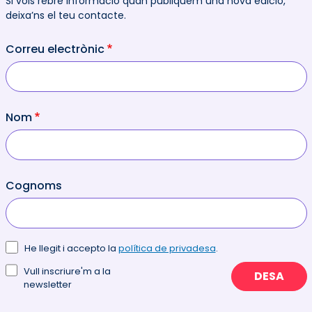
Si vols rebre informació quan publiquem una nova edició,
deixa’ns el teu contacte.
Correu electrònic
Nom
Cognoms
He llegit i accepto la
política de privadesa
.
Vull inscriure'm a la
DESA
newsletter