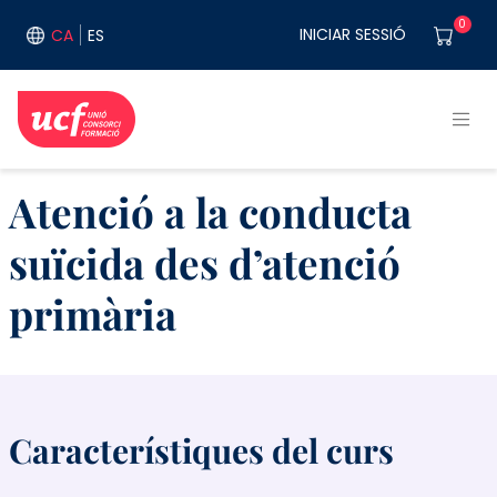
Vés al contingut
User acco
0
INICIAR SESSIÓ
CA
ES
Atenció a la conducta
suïcida des d’atenció
primària
Característiques del curs