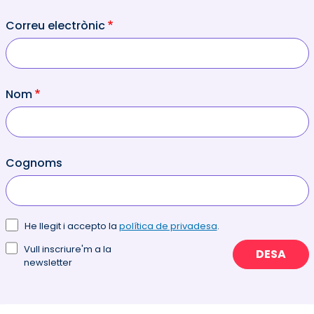
Correu electrònic
Nom
Cognoms
He llegit i accepto la
política de privadesa
.
Vull inscriure'm a la
DESA
newsletter