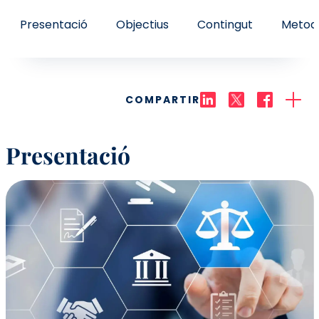
Presentació
Objectius
Contingut
Metodo
COMPARTIR
Presentació