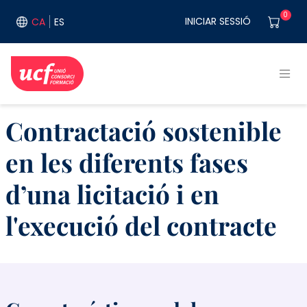
Vés al contingut
User acco
0
INICIAR SESSIÓ
CA
ES
Contractació sostenible
en les diferents fases
d’una licitació i en
l'execució del contracte