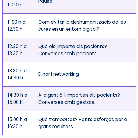
Pausa.
11.00 h
11.00 h a
Com evitar la deshumanització de les
12.30 h
cures en un entorn digital?
12.30 h a
Què els importa als pacients?
13.30 h
Converses amb pacients.
13.30 h a
Dinar i networking.
14.30 h
14.30 h a
A la gestió li importen els pacients?
15.00 h
Converses amb gestors.
15:00 h a
Què t’emportes? Petits esforços per a
16:30 h
grans resultats.