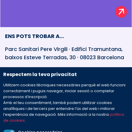
ENS POTS TROBAR A...
Parc Sanitari Pere Virgili · Edifici Tramuntana,
baixos Esteve Terradas, 30 · 08023 Barcelona
Respectem la teva privacitat
932 594 381
Utilitzem cookies tècniques necessàries perquè el web funcioni
Preguntes freqüents
correctament i puguis navegar, iniciar sessió o completar
processos d’inscripció.
Amb el teu consentiment, també podem utilitzar cookies
Envia'ns el teu missatge
analítiques i de tercers per entendre l’ús del web i millorar
l’experiència de navegació. Més informació a la nostra
política
de cookies
.