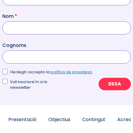
Nom
Cognoms
He llegit i accepto la
política de privadesa
.
Vull inscriure'm a la
DESA
newsletter
Presentació
Objectius
Contingut
Acredi