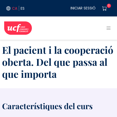
Vés al contingut
User acco
0
INICIAR SESSIÓ
CA
ES
El pacient i la cooperació
oberta. Del que passa al
que importa
Característiques del curs