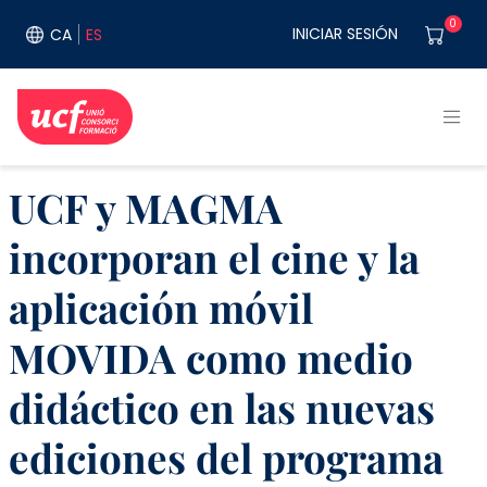
Pasar al contenido principal
User acco
0
INICIAR SESIÓN
CA
ES
UCF y MAGMA
incorporan el cine y la
aplicación móvil
MOVIDA como medio
didáctico en las nuevas
ediciones del programa