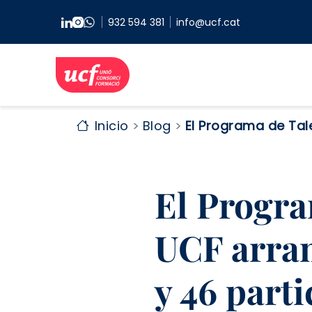
Pasar al contenido principal
932 594 381
info@ucf.cat
Inicio
Blog
El Programa de Tal
El Progra
UCF arran
y 46 part