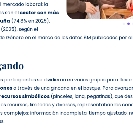
l mercado laboral: la
es son el
sector con más
luña
(74,8% en 2025),
(2025), según el
 de Género en el marco de los datos 8M publicados por e
gando
s participantes se dividieron en varios grupos para lleva
iones
a través de una gincana en el bosque. Para avanza
recursos simbólicos
(pinceles, lana, pegatinas), que de
stos recursos, limitados y diversos, representaban las con
s complejos: información incompleta, tiempo ajustado, 
s.