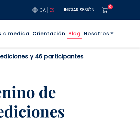
User acco
0
INICIAR SESIÓN
CA
ES
rincipal
s a medida
Orientación
Blog
Nosotros
diciones y 46 participantes
enino de
ediciones