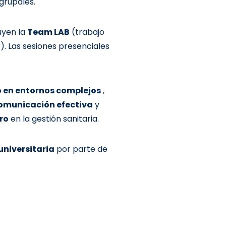
grupales.
uyen la
Team LAB
(trabajo
. Las sesiones presenciales
 en entornos complejos
,
omunicación efectiva
y
ro
en la gestión sanitaria.
universitaria
por parte de