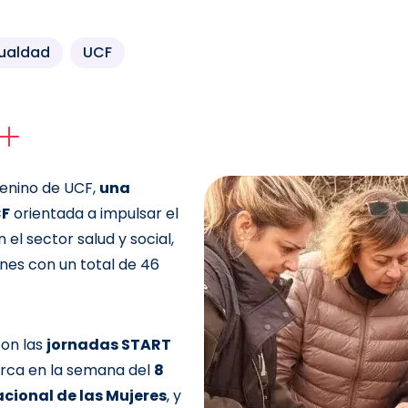
gualdad
UCF
enino de UCF,
una
CF
orientada a impulsar el
 el sector salud y social,
ones con un total de 46
con las
jornadas START
arca en la semana del
8
acional de las Mujeres
, y