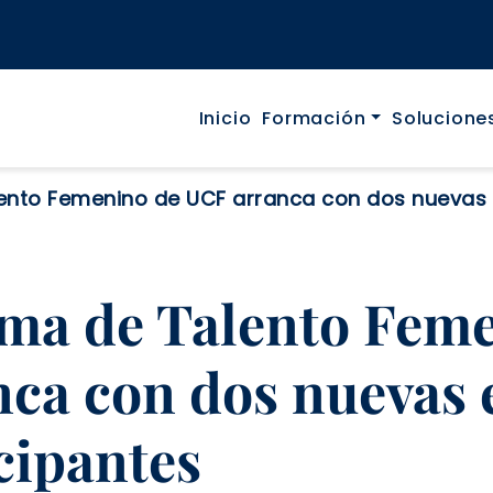
Navegació p
Inicio
Formación
Solucione
ento Femenino de UCF arranca con dos nuevas e
ma de Talento Fem
ca con dos nuevas 
icipantes