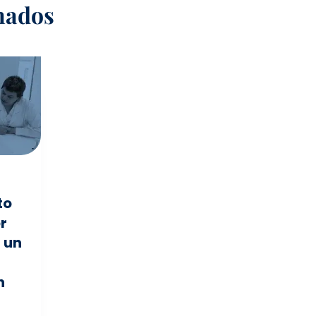
nados
to
r
a un
n