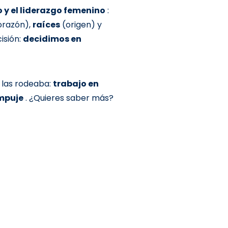
o y el liderazgo femenino
:
orazón),
raíces
(origen) y
isión:
decidimos en
e las rodeaba:
trabajo en
empuje
. ¿Quieres saber más?