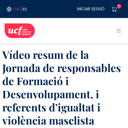
Vés al contingut
User acco
0
INICIAR SESSIÓ
CA
ES
Vídeo resum de la
Jornada de responsables
de Formació i
Desenvolupament, i
referents d’igualtat i
violència masclista