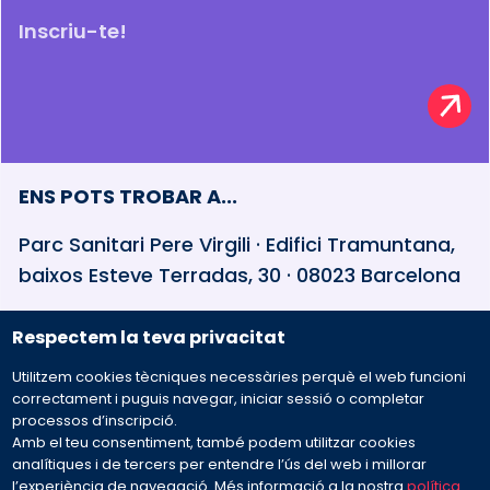
Inscriu-te!
ENS POTS TROBAR A...
Parc Sanitari Pere Virgili · Edifici Tramuntana,
baixos Esteve Terradas, 30 · 08023 Barcelona
Respectem la teva privacitat
932 594 381
Utilitzem cookies tècniques necessàries perquè el web funcioni
Preguntes freqüents
correctament i puguis navegar, iniciar sessió o completar
processos d’inscripció.
Amb el teu consentiment, també podem utilitzar cookies
Envia'ns el teu missatge
analítiques i de tercers per entendre l’ús del web i millorar
l’experiència de navegació. Més informació a la nostra
política