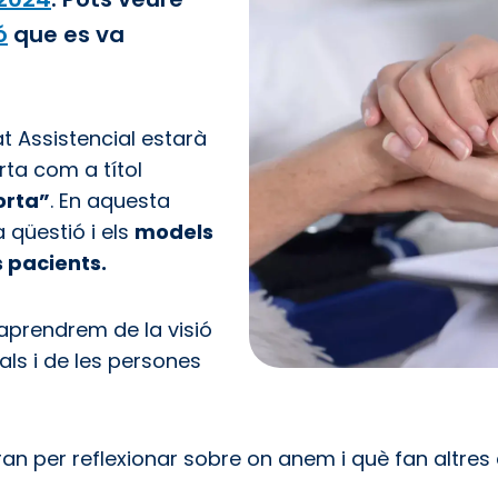
ó
que es va
t Assistencial estarà
ta com a títol
orta”
. En aquesta
 qüestió i els
models
es pacients.
 aprendrem de la visió
nals i de les persones
ran per reflexionar sobre on anem i què fan altres