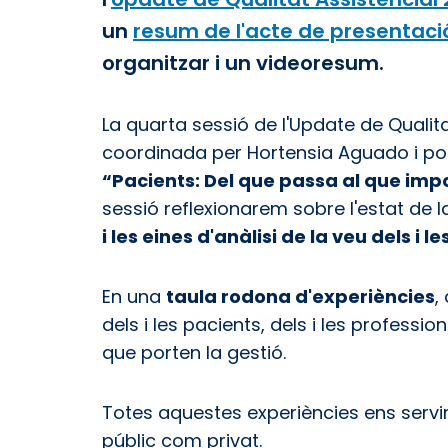
un
resum de l'acte de presentaci
organitzar i un videoresum.
La quarta sessió de l'Update de Qualita
coordinada per Hortensia Aguado i por
“Pacients: Del que passa al que imp
sessió reflexionarem sobre l'estat de la
i les eines d'anàlisi de la veu dels i l
En una
taula rodona d'experiències
,
dels i les pacients, dels i les professio
que porten la gestió.
Totes aquestes experiències ens servi
públic com privat.