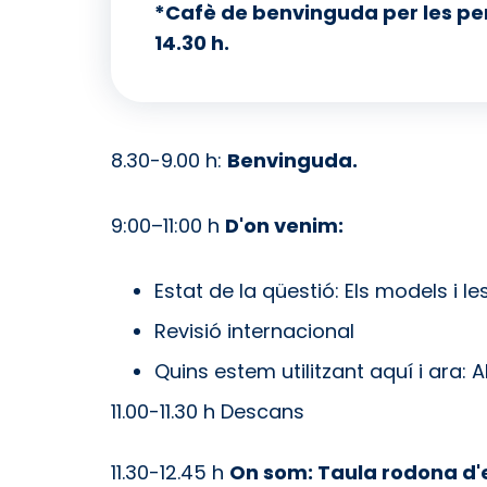
*Cafè de benvinguda per les perso
14.30 h.
8.30-9.00 h:
Benvinguda.
9:00–11:00 h
D'on venim:
Estat de la qüestió: Els models i le
Revisió internacional
Quins estem utilitzant aquí i ara:
11.00-11.30 h Descans
11.30-12.45 h
On som: Taula rodona d'