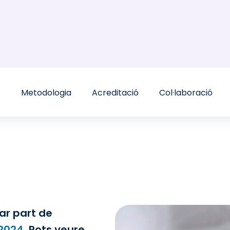
t
Metodologia
Acreditació
Col·laboració
ar part de
 2024
.
Pots veure