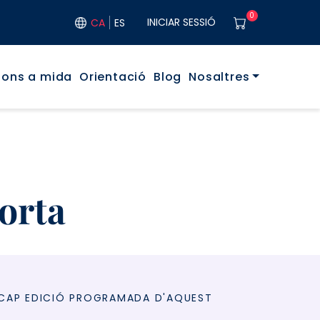
User acco
0
INICIAR SESSIÓ
CA
ES
ó principal
ions a mida
Orientació
Blog
Nosaltres
orta
 CAP EDICIÓ PROGRAMADA D'AQUEST