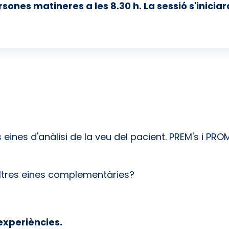
nes matineres a les 8.30 h. La sessió s'iniciarà a
s eines d'anàlisi de la veu del pacient. PREM's i PRO
 Altres eines complementàries?
experiències.