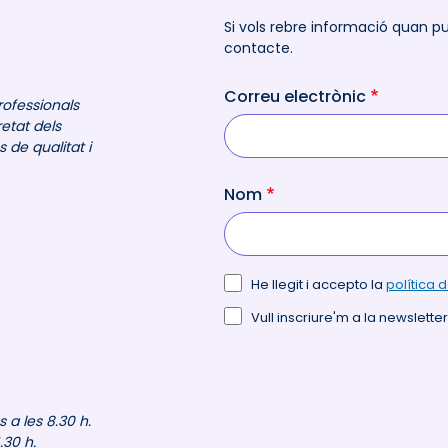
Si vols rebre informació quan p
contacte.
Correu electrònic
rofessionals
retat dels
de qualitat i
Nom
He llegit i accepto la
política 
Vull inscriure'm a la newsletter
a les 8.30 h.
.30 h.