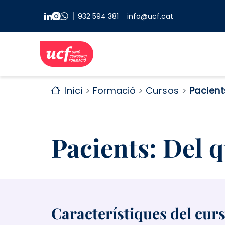
Vés al contingut
932 594 381
info@ucf.cat
Inici
Formació
Cursos
Pacient
Pacients: Del 
Característiques del cur