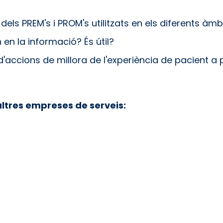
dels PREM's i PROM's utilitzats en els diferents àmb
n en la informació? És útil?
d'accions de millora de l'experiència de pacient a p
altres empreses de serveis: