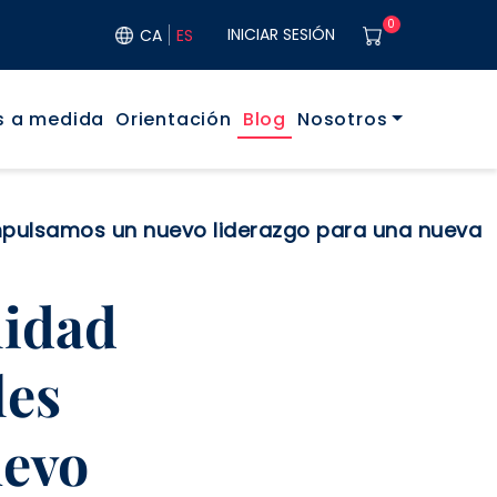
User acco
0
INICIAR SESIÓN
CA
ES
rincipal
s a medida
Orientación
Blog
Nosotros
Impulsamos un nuevo liderazgo para una nueva
lidad
les
uevo