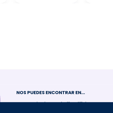
NOS PUEDES ENCONTRAR EN...
Parc Sanitari Pere Virgili · Edifici Tramuntan
baixos Esteve Terradas, 30 · 08023 Barcel