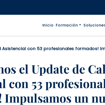
Navegació p
Inicio
Formación
Solucione
d Asistencial con 53 profesionales formados! 
mos el Update de Ca
al con 53 profesiona
! Impulsamos un n