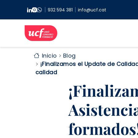
Pasar al contenido principal
932 594 381
info@ucf.cat
Inicio
Blog
¡Finalizamos el Update de Calida
calidad
¡Finaliza
Asistenci
formados