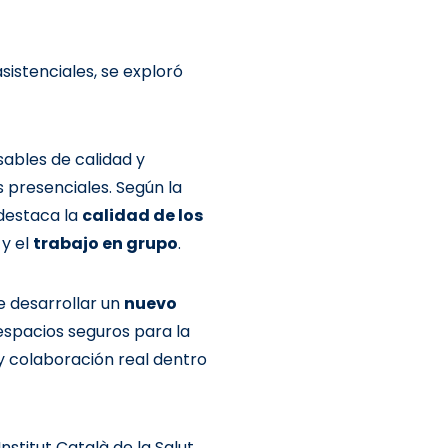
istenciales, se exploró
sables de calidad y
 presenciales. Según la
 destaca la
calidad de los
y el
trabajo en grupo
.
e desarrollar un
nuevo
espacios seguros para la
 y colaboración real dentro
nstitut Català de la Salut