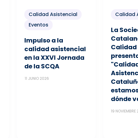
Calidad Asistencial
Calidad 
Eventos
La Soci
Catalan
Impulso a la
Calidad 
calidad asistencial
presenta
en la XXVI Jornada
"Calida
de la SCQA
Asistenc
11 JUNIO 2026
Cataluñ
estamos
dónde v
19 NOVIEMBRE 