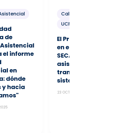
Asistencial
Calidad Asistencial
UCF
edad
a de
El Programa GOTA
Asistencial
en el XLI Congreso
 el informe
SECA: calidad
d
asistencial y
ial en
transformación del
a: dónde
sistema sanitario
 y hacia
23 OCTUBRE 2025
amos"
2025