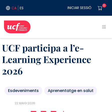
Vés al contingut
User acco
0
INICIAR SESSIÓ
CA
ES
UCF participa a l’e-
Learning Experience
2026
Esdeveniments
Aprenentatge en salut
22 MAIG 2026