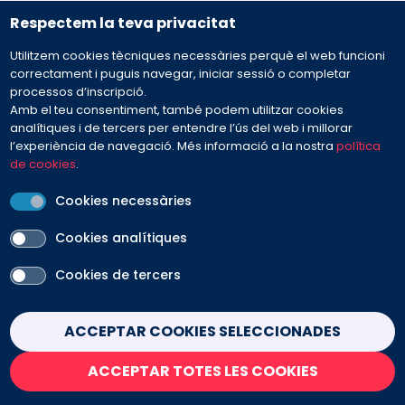
Respectem la teva privacitat
932 594 381
Utilitzem cookies tècniques necessàries perquè el web funcioni
Preguntes freqüents
correctament i puguis navegar, iniciar sessió o completar
processos d’inscripció.
Amb el teu consentiment, també podem utilitzar cookies
Envia'ns el teu missatge
analítiques i de tercers per entendre l’ús del web i millorar
l’experiència de navegació. Més informació a la nostra
política
de cookies
.
Cookies necessàries
Cookies analítiques
PEU
Cookies de tercers
Avís legal
Contacte
Política de cookies
Política de privacitat
Condicions de venda
Withdraw consent
ACCEPTAR COOKIES SELECCIONADES
SEGUEIX-NOS
ACCEPTAR TOTES LES COOKIES