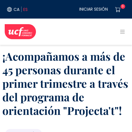
Pasar al contenido principal
User acco
0
INICIAR SESIÓN
CA
ES
¡Acompañamos a más de
45 personas durante el
primer trimestre a través
del programa de
orientación "Projecta't"!