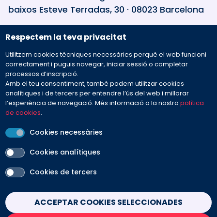
baixos Esteve Terradas, 30 · 08023 Barcelona
Respectem la teva privacitat
932 594 381
Utilitzem cookies tècniques necessàries perquè el web funcioni
Preguntes freqüents
correctament i puguis navegar, iniciar sessió o completar
processos d’inscripció.
Amb el teu consentiment, també podem utilitzar cookies
Envia'ns el teu missatge
analítiques i de tercers per entendre l’ús del web i millorar
l’experiència de navegació. Més informació a la nostra
política
de cookies
.
Cookies necessàries
Cookies analítiques
PEU
Cookies de tercers
Avís legal
Contacte
Política de cookies
Política de privacitat
Condicions de venda
Withdraw consent
ACCEPTAR COOKIES SELECCIONADES
SEGUEIX-NOS