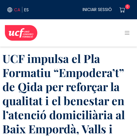
Vés al contingut
User acco
0
INICIAR SESSIÓ
CA
ES
UCF impulsa el Pla
Formatiu “Empodera’t”
de Qida per reforçar la
qualitat i el benestar en
l’atenció domiciliària al
Baix Empordà, Valls i