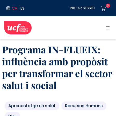
Vés al contingut
User acco
0
INICIAR SESSIÓ
CA
ES
Programa IN-FLUEIX:
influència amb propòsit
per transformar el sector
salut i social
Aprenentatge en salut
Recursos Humans