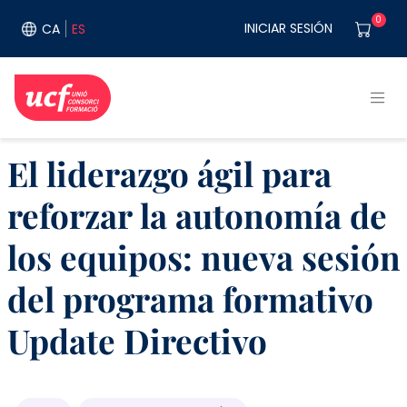
Pasar al contenido principal
User acco
0
INICIAR SESIÓN
CA
ES
El liderazgo ágil para
reforzar la autonomía de
los equipos: nueva sesión
del programa formativo
Update Directivo