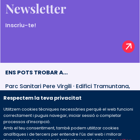
Newsletter
Inscriu-te!
ENS POTS TROBAR A...
Parc Sanitari Pere Virgili · Edifici Tramuntana,
baixos Esteve Terradas, 30 · 08023 Barcelona
Respectem la teva privacitat
Utilitzem cookies tècniques necessàries perquè el web funcioni
932 594 381
correctament i puguis navegar, iniciar sessió o completar
processos d’inscripció.
Amb el teu consentiment, també podem utilitzar cookies
Preguntes freqüents
analítiques i de tercers per entendre l’ús del web i millorar