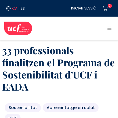
Vés al contingut
User acco
0
INICIAR SESSIÓ
CA
ES
33 professionals
finalitzen el Programa de
Sostenibilitat d’UCF i
EADA
Sostenibilitat
Aprenentatge en salut