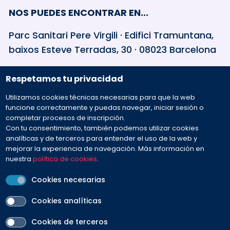
NOS PUEDES ENCONTRAR EN...
Parc Sanitari Pere Virgili · Edifici Tramuntana,
baixos Esteve Terradas, 30 · 08023 Barcelona
Respetamos tu privacidad
932 594 381
Utilizamos cookies técnicas necesarias para que la web
Preguntas frecuentes
funcione correctamente y puedas navegar, iniciar sesión o
completar procesos de inscripción.
Con tu consentimiento, también podemos utilizar cookies
Envíanos tu mensaje
analíticas y de terceros para entender el uso de la web y
mejorar la experiencia de navegación. Más información en
nuestra
política de cookies
.
Cookies necesarias
Cookies analíticas
PEU
Cookies de terceros
Aviso legal
Contacto
Política de cookies