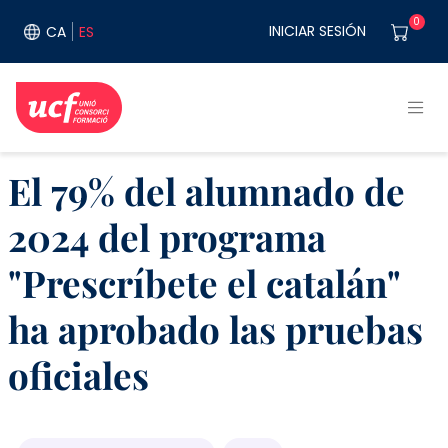
Pasar al contenido principal
User acco
0
INICIAR SESIÓN
CA
ES
El 79% del alumnado de
2024 del programa
"Prescríbete el catalán"
ha aprobado las pruebas
oficiales