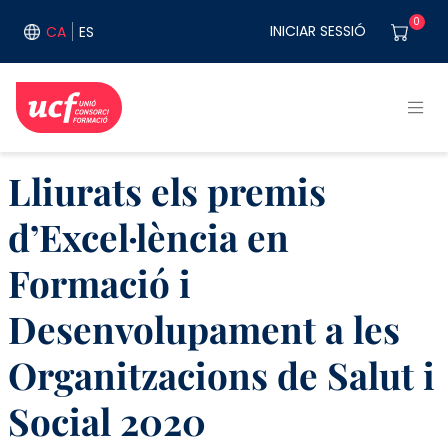
Vés al contingut
User acco
0
INICIAR SESSIÓ
CA
ES
Lliurats els premis
d’Excel·lència en
Formació i
Desenvolupament a les
Organitzacions de Salut i
Social 2020