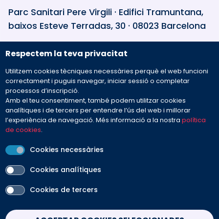
Parc Sanitari Pere Virgili · Edifici Tramuntana,
baixos Esteve Terradas, 30 · 08023 Barcelona
Respectem la teva privacitat
932 594 381
Utilitzem cookies tècniques necessàries perquè el web funcioni
Preguntes freqüents
correctament i puguis navegar, iniciar sessió o completar
processos d’inscripció.
Amb el teu consentiment, també podem utilitzar cookies
Envia'ns el teu missatge
analítiques i de tercers per entendre l’ús del web i millorar
l’experiència de navegació. Més informació a la nostra
política
de cookies
.
Cookies necessàries
Cookies analítiques
PEU
Cookies de tercers
Avís legal
Contacte
Política de cookies
Política de privacitat
Condicions de venda
Withdraw consent