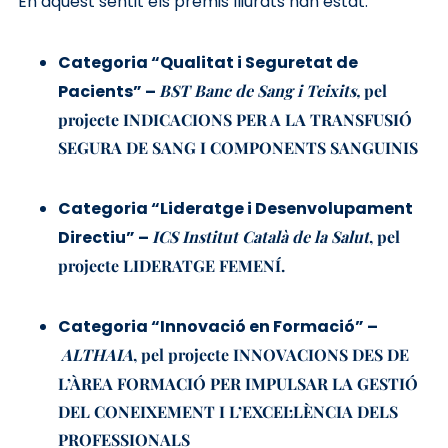
En aquest sentit els premis lliurats han estat:
Categoria “Qualitat i Seguretat de
Pacients” –
BST Banc de Sang i Teixits,
pel
projecte INDICACIONS PER A LA TRANSFUSIÓ
SEGURA DE SANG I COMPONENTS SANGUINIS
Categoria “Lideratge i Desenvolupament
Directiu” –
ICS Institut Català de la Salut
, pel
projecte LIDERATGE FEMENÍ.
Categoria “Innovació en Formació” –
ALTHAIA
, pel projecte INNOVACIONS DES DE
L’ÀREA FORMACIÓ PER IMPULSAR LA GESTIÓ
DEL CONEIXEMENT I L’EXCEL·LÈNCIA DELS
PROFESSIONALS