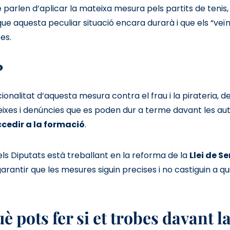
 parlen d’aplicar la mateixa mesura pels partits de tenis,
que aquesta peculiar situació encara durarà i que els “veï
tes.
?
nalitat d’aquesta mesura contra el frau i la pirateria, 
eixes i denúncies que es poden dur a terme davant les a
ccedir a la formació
.
dels Diputats està treballant en la reforma de la
Llei de Se
arantir que les mesures siguin precises i no castiguin a qu
 pots fer si et trobes davant l