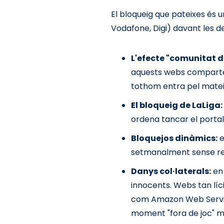
El bloqueig que pateixes és
Vodafone, Digi) davant les 
L'efecte "comunitat d
aquests webs comparteix
tothom entra pel matei
El bloqueig de LaLiga:
ordena tancar el portal 
Bloquejos dinàmics:
e
setmanalment sense revis
Danys col·laterals:
en 
innocents. Webs tan líc
com Amazon Web Services
moment "fora de joc" me