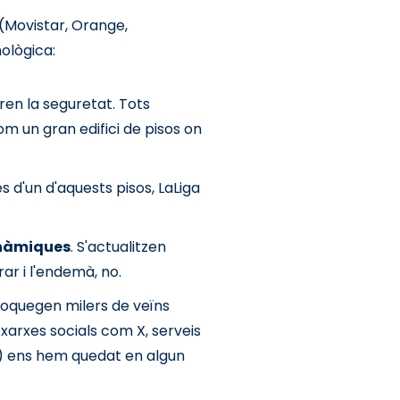
(Movistar, Orange,
nològica:
ren la seguretat. Tots
m un gran edifici de pisos on
 d'un d'aquests pisos, LaLiga
nàmiques
. S'actualitzen
ar i l'endemà, no.
bloquegen milers de veïns
xarxes socials com X, serveis
!) ens hem quedat en algun