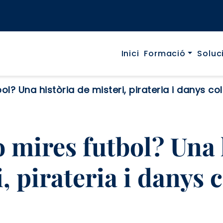
Navegaci
Inici
Formació
Soluc
ol? Una història de misteri, pirateria i danys col
o mires futbol? Una 
, pirateria i danys c