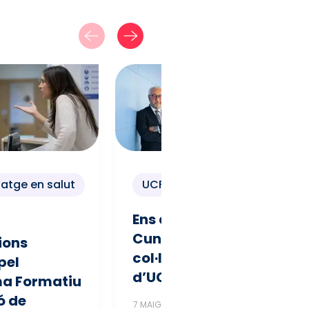
atge en salut
UCF
Ens deixa Ramon
Cunillera, amic i
ions
col·laborador
pel
d’UCF
a Formatiu
ó de
7 MAIG 2026