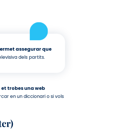
 permet assegurar que
levisiva dels partits.
i et trobes una web
r en un diccionari o si vols
ter)