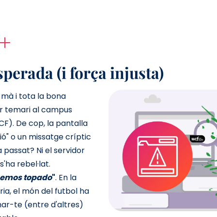
perada (i força injusta)
a mà i tota la bona
r temari al campus
F). De cop, la pantalla
ió" o un missatge críptic
 passat? Ni el servidor
s'ha rebel·lat.
 hemos topado
"
. En la
ia, el món del futbol ha
mar-te (entre d'altres)