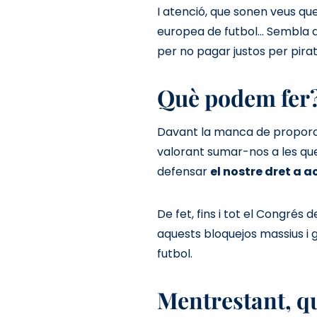
I atenció, que sonen veus que
europea de futbol... Sembla 
per no pagar justos per pira
Què podem fer
Davant la manca de proporcio
valorant sumar-nos a les qu
defensar
el nostre dret a a
De fet, fins i tot el Congrés 
aquests bloquejos massius i g
futbol.
Mentrestant, què