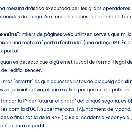
 una mesura dràstica executada per les grans operadores 
demandes de LaLiga. Així funciona aquesta carambola tec
e veïns":
milers de pàgines web utilitzen serveis que millo
en una mateixa "porta d'entrada" (una adreça IP). És co
x portal.
quan es detecta que algú emet futbol de forma il·legal des
de l'edifici sencer.
l més "divertit" és que aquestes llistes de bloqueig són
di
ió judicial prèvia, el que explica per què un dia pots entr
tancar la IP per "aturar el pirata" del cinquè segona, es 
ites com la d'UCF, supermercats, l'Ajuntament de Madrid, 
 o fins i tot la de la RAE (la Reial Acadèmia Espanyola
ntre dura el partit.