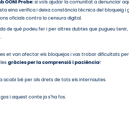
b OONI Probe:
si vols ajudar la comunitat a denunciar aqu
sta eina verifica i deixa constància tècnica del bloqueig 
ns oficials contra la censura digital.
a de què podeu fer i per altres dubtes que pugueu tenir,
.
 et van afectar els bloquejos i vas trobar dificultats pe
 les
gràcies per la comprensió i paciència
!
 acabi bé per als drets de tots els internautes.
n gos i aquest conte ja s'ha fos.