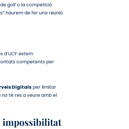
 de golf o la competició
ns” haurem de fer una reunió
des d’UCF estem
utoritats competents per
rveis Digitals
per limitar
i no té res a veure amb el
a impossibilitat