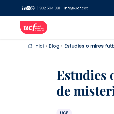
Vés al contingut
932 594 381
info@ucf.cat
Inici
Blog
Estudies o mires futb
Estudies 
de misteri
UCF