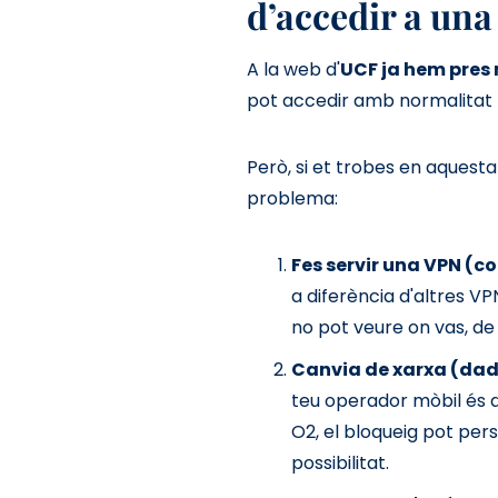
d’accedir a un
A la web d'
UCF ja hem pres 
pot accedir amb normalitat p
Però, si et trobes en aquesta
problema:
Fes servir una VPN (c
a diferència d'altres VPN
no pot veure on vas, d
Canvia de xarxa (dad
teu operador mòbil és d'
O2, el bloqueig pot per
possibilitat.