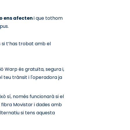
no ens afecten
i que tothom
mpus.
 si t’has trobat amb el
ió Warp és gratuïta, segura i,
l teu trànsit i l'operadora ja
xò sí, només funcionarà si el
s fibra Movistar i dades amb
lternatiu si tens aquesta