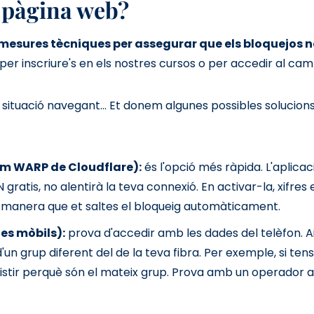
a pàgina web?
mesures tècniques per assegurar que els bloquejos 
er inscriure's en els nostres cursos o per accedir al ca
 situació navegant...
Et donem algunes possibles solucions
om WARP de Cloudflare):
és l'opció més ràpida. L'aplicac
 gratis, no alentirà la teva connexió. En activar-la, xifres e
e manera que et saltes el bloqueig automàticament.
es mòbils):
prova d'accedir amb les dades del telèfon. Ai
un grup diferent del de la teva fibra. Per exemple, si ten
sistir perquè són el mateix grup. Prova amb un operador a