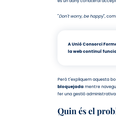
és un dany col·lateral accep
"
Don't worry, be happy
", com
A Unió Consorci Form
la web continuï func
Però t'expliquem aquesta boni
bloquejada
mentre navegues
fer una gestió administrativa
Quin és el probl