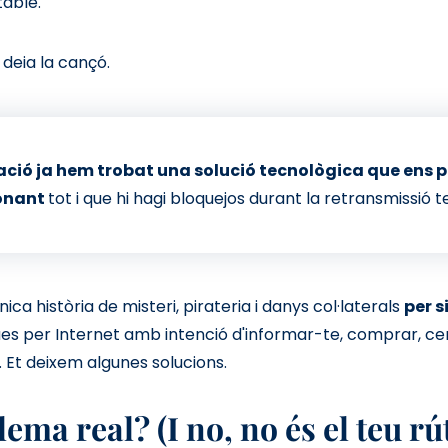
table.
 deia la cançó.
ació ja hem trobat una solució tecnològica que ens
ionant
tot i que hi hagi bloquejos durant la retransmissió te
ca història de misteri, pirateria i danys col·laterals
per s
 per Internet amb intenció d'informar-te, comprar, cerca
. Et deixem algunes solucions.
ema real? (I no, no és el teu rú