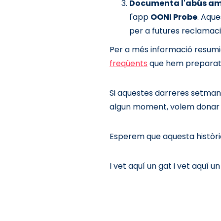
Documenta l'abús am
l'app
OONI Probe
. Aque
per a futures reclamacio
Per a més informació resumid
freqüents
que hem preparat
Si aquestes darreres setmanes
algun moment, volem donar
Esperem que aquesta història
I vet aquí un gat i vet aquí u