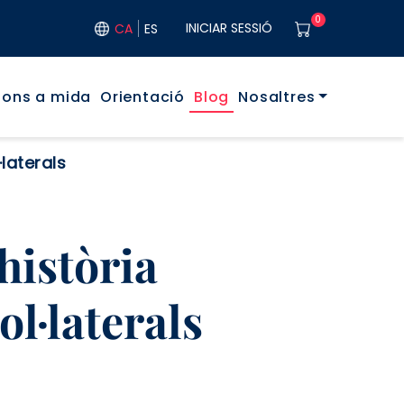
User acco
0
INICIAR SESSIÓ
CA
ES
ó principal
ions a mida
Orientació
Blog
Nosaltres
·laterals
història
ol·laterals