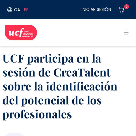
Pasar al contenido principal
User acco
0
INICIAR SESIÓN
CA
ES
UCF participa en la
sesión de CreaTalent
sobre la identificación
del potencial de los
profesionales