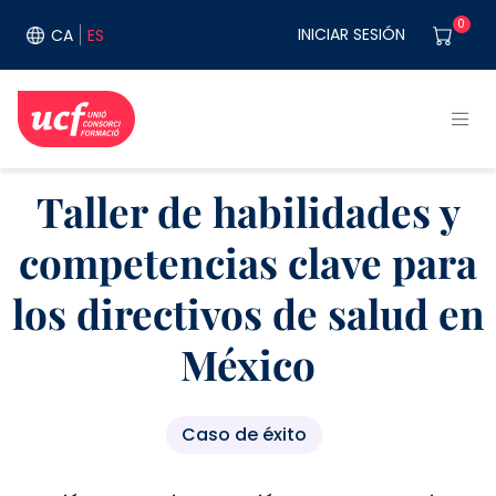
Pasar al contenido principal
User acco
0
INICIAR SESIÓN
CA
ES
Taller de habilidades y
competencias clave para
los directivos de salud en
México
Caso de éxito