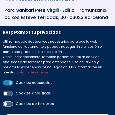
Parc Sanitari Pere Virgili · Edifici Tramuntana,
baixos Esteve Terradas, 30 · 08023 Barcelona
932 594 381
Respetamos tu privacidad
Utilizamos cookies técnicas necesarias para que la web
Preguntas frecuentes
funcione correctamente y puedas navegar, iniciar sesión o
completar procesos de inscripción.
Con tu consentimiento, también podemos utilizar cookies
Envíanos tu mensaje
analíticas y de terceros para entender el uso de la web y
mejorar la experiencia de navegación. Más información en
nuestra
política de cookies
.
Cookies necesarias
Cookies analíticas
PEU
Cookies de terceros
Aviso legal
Contacto
Política de cookies
Política de privacidad
Condiciones de venta