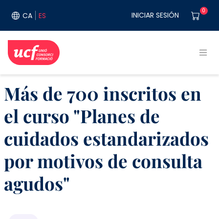
Pasar al contenido principal
User acco
0
INICIAR SESIÓN
CA
ES
Más de 700 inscritos en
el curso "Planes de
cuidados estandarizados
por motivos de consulta
agudos"